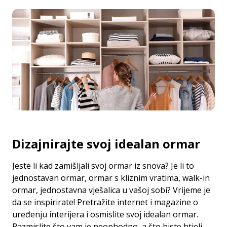
Dizajnirajte svoj idealan ormar
Jeste li kad zamišljali svoj ormar iz snova? Je li to
jednostavan ormar, ormar s kliznim vratima, walk-in
ormar, jednostavna vješalica u vašoj sobi? Vrijeme je
da se inspirirate! Pretražite internet i magazine o
uređenju interijera i osmislite svoj idealan ormar.
Razmislite što vam je neophodno, a što biste htjeli