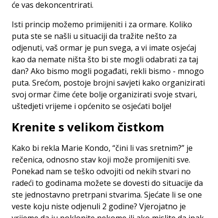
će vas dekoncentrirati.
Isti princip možemo primijeniti i za ormare. Koliko
puta ste se našli u situaciji da tražite nešto za
odjenuti, vaš ormar je pun svega, a vi imate osjećaj
kao da nemate ništa što bi ste mogli odabrati za taj
dan? Ako bismo mogli pogađati, rekli bismo - mnogo
puta. Srećom, postoje brojni savjeti kako organizirati
svoj ormar čime ćete bolje organizirati svoje stvari,
uštedjeti vrijeme i općenito se osjećati bolje!
Krenite s velikom čistkom
Kako bi rekla Marie Kondo, “čini li vas sretnim?” je
rečenica, odnosno stav koji može promijeniti sve.
Ponekad nam se teško odvojiti od nekih stvari no
radeći to godinama možete se dovesti do situacije da
ste jednostavno pretrpani stvarima. Sjećate li se one
veste koju niste odjenuli 2 godine? Vjerojatno je