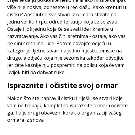
vrijeme da ju poklonite nekome ili ako mislite da ipak
više nije nosiva, odnesete u reciklažu. Kako krenuti u
čistku? Apsolutno sve stvari iz ormara stavite na
jednu veliku hrpu, odredite kutiju koja će se zvati
Ostaje i još jednu koja će se zvati Ide i krenite u
razvrstavanje. Ako vas čini sretnima - ostaje, ako vas
ne čini sretnima - ide. Potom odvojite odjeću u
kategorije, ljetne stvari na jedno mjesto, zimske na
drugo, a odjeću koja nije sezonska također odvojite
jer ćete kasnije nju pospremiti na policu koja će vam
uvijek biti na dohvat ruke.
Ispraznite i očistite svoj ormar
Nakon što ste napravili čistku i riješili se stvari koje
vam ne trebaju, kompletno ispraznite ormar i očistite
ga. To je drugi obavezni korak u organizaciji vašeg
ormara iz snova.