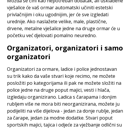
Možda se čini kao nepotreban dodatak, ali usklađene
vješalice će vaš ormar automatski učiniti estetski
privlačnijim i oku ugodnijim, jer će sve izgledati
urednije. Ako naslažete velike, male, plastične,
drvene, metalne vješalice jedne na druge ormar će u
početku već djelovati pomalno neuredno.
Organizatori, organizatori i samo
organizatori
Organizatori za ormare, ladice i police jednostavan
su trik kako da vaše stvari koje recimo, ne možete
posložiti po kategorijama ili pak ne možete složiti na
police jedne na druge poput majici, vesti i hlača,
izgledaju organizirano. Ladica s čarapama i donjim
rubljem više ne mora biti neorganizirana, možete ju
podijeliti na više dijelova - jedan za donje rublje, jedan
za čarape, jedan za modne dodatke. Stvari poput
sportskih majici, tajica i odjeće za vježbanje odlični su