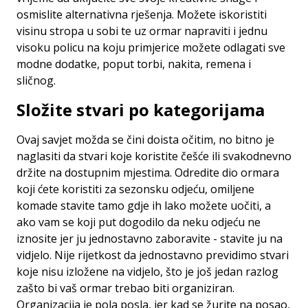
osmislite alternativna rješenja. Možete iskoristiti
visinu stropa u sobi te uz ormar napraviti i jednu
visoku policu na koju primjerice možete odlagati sve
modne dodatke, poput torbi, nakita, remena i
sličnog.
Složite stvari po kategorijama
Ovaj savjet možda se čini doista očitim, no bitno je
naglasiti da stvari koje koristite češće ili svakodnevno
držite na dostupnim mjestima. Odredite dio ormara
koji ćete koristiti za sezonsku odjeću, omiljene
komade stavite tamo gdje ih lako možete uočiti, a
ako vam se koji put dogodilo da neku odjeću ne
iznosite jer ju jednostavno zaboravite - stavite ju na
vidjelo. Nije rijetkost da jednostavno previdimo stvari
koje nisu izložene na vidjelo, što je još jedan razlog
zašto bi vaš ormar trebao biti organiziran.
Organizacija je pola posla, jer kad se žurite na posao,