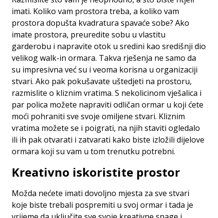
imati. Koliko vam prostora treba, a koliko vam
prostora dopušta kvadratura spavaće sobe? Ako
imate prostora, preuredite sobu u vlastitu
garderobu i napravite otok u sredini kao središnji dio
velikog walk-in ormara. Takva rješenja ne samo da
su impresivna već su i veoma korisna u organizaciji
stvari. Ako pak pokušavate uštedjeti na prostoru,
razmislite o kliznim vratima. S nekolicinom vješalica i
par polica možete napraviti odličan ormar u koji ćete
moći pohraniti sve svoje omiljene stvari. Kliznim
vratima možete se i poigrati, na njih staviti ogledalo
ili ih pak otvarati i zatvarati kako biste izložili dijelove
ormara koji su vam u tom trenutku potrebni.
Kreativno iskoristite prostor
Možda nećete imati dovoljno mjesta za sve stvari
koje biste trebali pospremiti u svoj ormar i tada je
vrijeme da uključite sve svoje kreativne snage i