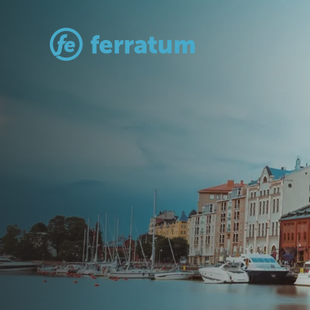
Powered by
Ferratum
.
Naša je misija stvoriti jednostavno
premium bankarsko iskustvo za sv