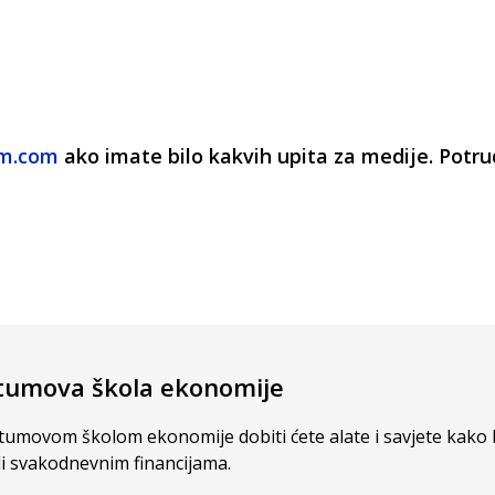
um
.com
ako imate bilo kakvih upita za medije. Potr
tumova škola ekonomije
tumovom školom ekonomije dobiti ćete alate i savjete kako b
li svakodnevnim financijama.