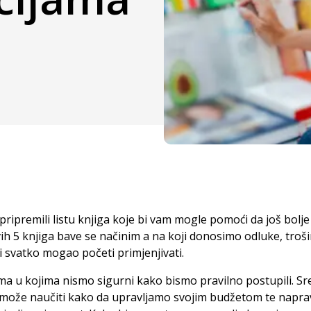
ipremili listu knjiga koje bi vam mogle pomoći da još bolje
ih 5 knjiga bave se načinim a na koji donosimo odluke, trošim
i svatko mogao početi primjenjivati.
a u kojima nismo sigurni kako bismo pravilno postupili. Sreć
s može naučiti kako da upravljamo svojim budžetom te napr