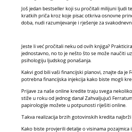
Još jedan bestseller koji su pročitali milijuni ljudi
kratkih priča kroz koje pisac otkriva osnovne pr
doba, nudi razumijevanje i rješenje za svakodnev
Jeste li već pročitali neku od ovih knjiga? Praktici
jednostavno, no to je nešto što se može naučiti uz 
psihologiju ljudskog ponašanja.
Kakvi god bili vaši financijski planovi, znajte da j
potrebna financijska injekcija kako biste mogli kre
Prijave za naše online kredite traju svega nekolik
stiže u roku od jednog dana! Zahvaljujući Ferratumo
papirologije možete u potpunosti riješiti online.
Takva realizacija brzih gotovinskih kredita najbrži 
Kako biste provjerili detalje o visinama pozajmica