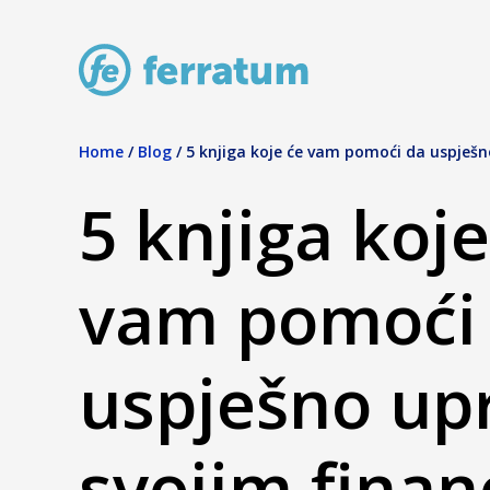
Home
/
Blog
/
5 knjiga koje će vam pomoći da uspješn
5 knjiga koje
vam pomoći
uspješno upr
svojim finan