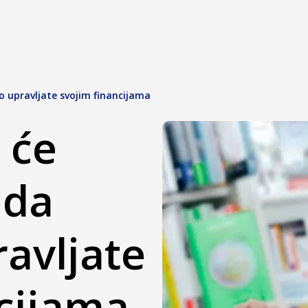
o upravljate svojim financijama
 će
 da
avljate
cijama