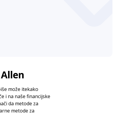
 Allen
piše može itekako
če i na naše financijske
znači da metode za
onarne metode za