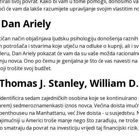
izirali svoj povrat. Kako bi vam u tome pomogli, donosimo va
oći će vam da lakše razumijete upravljanje svojim vlastitim n
Dan Ariely
čan način objašnjava ljudsku psihologiju donošenja raznih 
 potrošača i stvarima koje utječu na odluke o kupnji, ali i
eru, Dan Ariely pokazat će vam da su vaše možda racionaln
ju novca. Ono po čemu je genijalna je što će vas navesti na 
ji trošite svoj budžet.
Thomas J. Stanley, William D
u identificira sedam zajedničkih osobina koje se kontinuiran
arem) sedmeroznamenkasti iznos novca. Većina doista imućni
u penthouseu na Manhattanu, već žive doista - u susjedstvu. 
ajimućniji u Americi troše manje nego što zarađuju, ne troše
o smatraju da povrat na investiciju vrijedi taj financijski rizik.