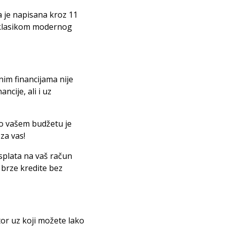
ga je napisana kroz 11
e klasikom modernog
bnim financijama nije
cije, ali i uz
 no vašem budžetu je
za vas!
isplata na vaš račun
a brze kredite bez
tor uz koji možete lako