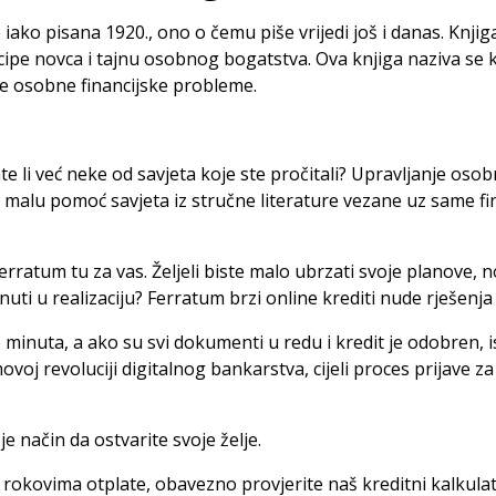
 te iako pisana 1920., ono o čemu piše vrijedi još i danas. Knji
incipe novca i tajnu osobnog bogatstva. Ova knjiga naziva s
ne osobne financijske probleme.
rate li već neke od savjeta koje ste pročitali? Upravljanje oso
malu pomoć savjeta iz stručne literature vezane uz same finan
e Ferratum tu za vas. Željeli biste malo ubrzati svoje planove,
nuti u realizaciju?
Ferratum brzi online krediti
nude rješenja 
o minuta, a ako su svi dokumenti u redu i kredit je odobren, 
voj revoluciji digitalnog bankarstva, cijeli proces prijave z
je način da ostvarite svoje želje.
 i rokovima otplate, obavezno provjerite naš kreditni kalkula