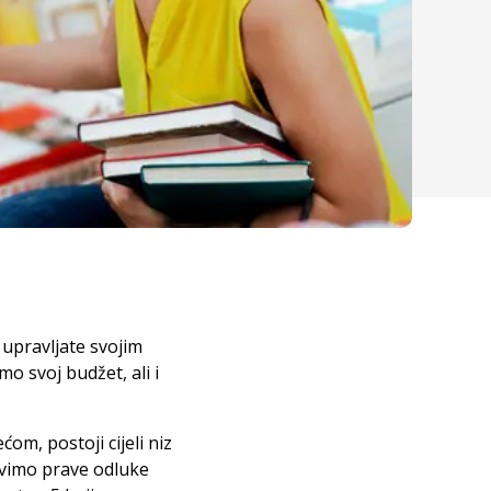
 upravljate svojim
o svoj budžet, ali i
om, postoji cijeli niz
avimo prave odluke