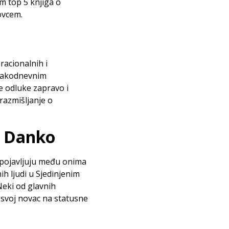
m top 5 knjiga o
ovcem.
racionalnih i
 svakodnevnim
e odluke zapravo i
razmišljanje o
. Danko
o pojavljuju među onima
h ljudi u Sjedinjenim
Neki od glavnih
 svoj novac na statusne