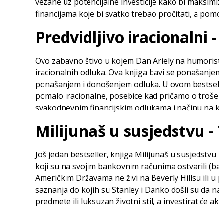
vezane uz potencijalne investicije kako bi maksim
financijama koje bi svatko trebao pročitati, a pom
Predvidljivo iracionalni -
Ovo zabavno štivo u kojem Dan Ariely na humoristi
iracionalnih odluka. Ova knjiga bavi se ponašanjem
ponašanjem i donošenjem odluka. U ovom bestsell
pomalo iracionalne, posebice kad pričamo o trošen
svakodnevnim financijskim odlukama i načinu na ko
Milijunaš u susjedstvu -
Još jedan bestseller, knjiga Milijunaš u susjedstv
koji su na svojim bankovnim računima ostvarili (b
Američkim Državama ne živi na Beverly Hillsu ili 
saznanja do kojih su Stanley i Danko došli su da n
predmete ili luksuzan životni stil, a investirat će ak