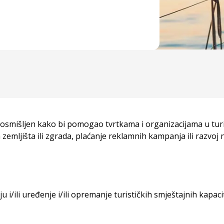
e osmišljen kako bi pomogao tvrtkama i organizacijama u turis
a zemljišta ili zgrada, plaćanje reklamnih kampanja ili razvo
ciju i/ili uređenje i/ili opremanje turističkih smještajnih kapac