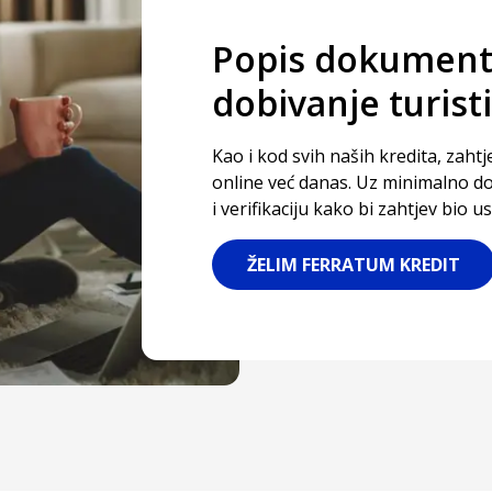
Popis dokumenta
dobivanje turist
Kao i kod svih naših kredita, zaht
online već danas. Uz minimalno do
i verifikaciju kako bi zahtjev bio u
ŽELIM FERRATUM KREDIT