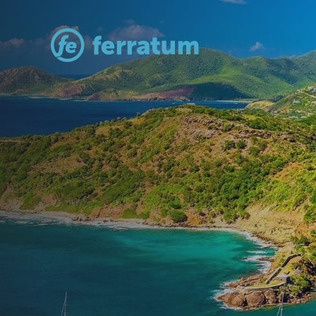
Turistički kre
Ferratum B