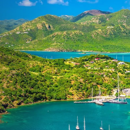
dit -
ank