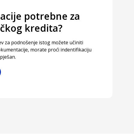
cije potrebne za
ičkog kredita?
jev za podnošenje istog možete učiniti
kumentacije, morate proći indentifikaciju
spješan.