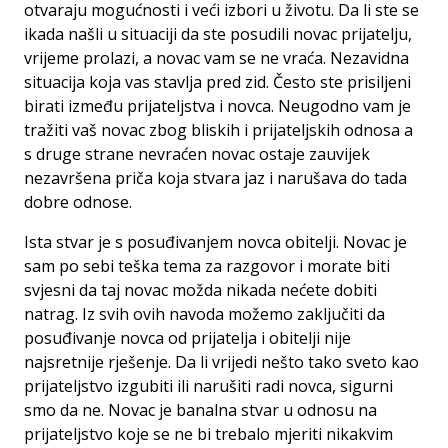
otvaraju mogućnosti i veći izbori u životu. Da li ste se
ikada našli u situaciji da ste posudili novac prijatelju,
vrijeme prolazi, a novac vam se ne vraća. Nezavidna
situacija koja vas stavlja pred zid. Često ste prisiljeni
birati između prijateljstva i novca. Neugodno vam je
tražiti vaš novac zbog bliskih i prijateljskih odnosa a
s druge strane nevraćen novac ostaje zauvijek
nezavršena priča koja stvara jaz i narušava do tada
dobre odnose.
Ista stvar je s posuđivanjem novca obitelji. Novac je
sam po sebi teška tema za razgovor i morate biti
svjesni da taj novac možda nikada nećete dobiti
natrag. Iz svih ovih navoda možemo zaključiti da
posuđivanje novca od prijatelja i obitelji nije
najsretnije rješenje. Da li vrijedi nešto tako sveto kao
prijateljstvo izgubiti ili narušiti radi novca, sigurni
smo da ne. Novac je banalna stvar u odnosu na
prijateljstvo koje se ne bi trebalo mjeriti nikakvim