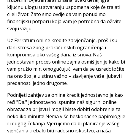
izuzetnih cvjetnih aranžmana, svaki detalj igra
ključnu ulogu u stvaranju uspomena koje će trajati
cijeli život.
Zato smo ovdje da vam ponudimo
financijsku potporu koja vam je potrebna da oživite
svoju viziju.
Uz Ferratum online kredite za vjenčanje, prošli su
dani stresa zbog proračunskih ograničenja i
kompromisa oko vašeg dana iz snova.
Naš
jednostavan proces online zajma osmišljen je kako bi
vam pružio mir, omogućujući vam da se usredotočite
na ono što je uistinu važno – slavljenje vaše ljubavi i
predanosti jedno drugome.
Podnijeti zahtjev za online kredit jednostavno je kao
reći "Da."
Jednostavno ispunite naš sigurni online
obrazac za prijavu i mogli biste dobiti odobrenje za
nekoliko minuta!
Nema više beskonačne papirologije
ili dugog čekanja.
Vjerujemo da bi planiranje vašeg
vjenčanja trebalo biti radosno iskustvo, a naša