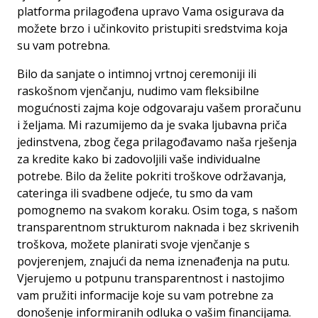
platforma prilagođena upravo Vama osigurava da
možete brzo i učinkovito pristupiti sredstvima koja
su vam potrebna.
Bilo da sanjate o intimnoj vrtnoj ceremoniji ili
raskošnom vjenčanju, nudimo vam fleksibilne
mogućnosti zajma koje odgovaraju vašem proračunu
i željama.
Mi razumijemo da je svaka ljubavna priča
jedinstvena, zbog čega prilagođavamo naša rješenja
za kredite kako bi zadovoljili vaše individualne
potrebe.
Bilo da želite pokriti troškove održavanja,
cateringa ili svadbene odjeće, tu smo da vam
pomognemo na svakom koraku. Osim toga, s našom
transparentnom strukturom naknada i bez skrivenih
troškova, možete planirati svoje vjenčanje s
povjerenjem, znajući da nema iznenađenja na putu.
Vjerujemo u potpunu transparentnost i nastojimo
vam pružiti informacije koje su vam potrebne za
donošenje informiranih odluka o vašim financijama.