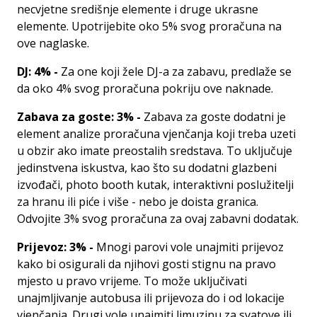
necvjetne središnje elemente i druge ukrasne
elemente. Upotrijebite oko 5% svog proračuna na
ove naglaske.
DJ: 4% -
Za one koji žele DJ-a za zabavu, predlaže se
da oko 4% svog proračuna pokriju ove naknade.
Zabava za goste: 3% -
Zabava za goste dodatni je
element analize proračuna vjenčanja koji treba uzeti
u obzir ako imate preostalih sredstava. To uključuje
jedinstvena iskustva, kao što su dodatni glazbeni
izvođači, photo booth kutak, interaktivni poslužitelji
za hranu ili piće i više - nebo je doista granica.
Odvojite 3% svog proračuna za ovaj zabavni dodatak.
Prijevoz: 3% -
Mnogi parovi vole unajmiti prijevoz
kako bi osigurali da njihovi gosti stignu na pravo
mjesto u pravo vrijeme. To može uključivati ​​
unajmljivanje autobusa ili prijevoza do i od lokacije
vjenčanja. Drugi vole unajmiti limuzinu za svatove ili