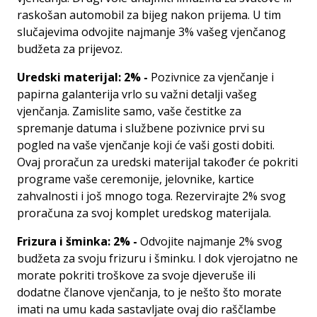
raskošan automobil za bijeg nakon prijema. U tim
slučajevima odvojite najmanje 3% vašeg vjenčanog
budžeta za prijevoz.
Uredski materijal: 2% -
Pozivnice za vjenčanje i
papirna galanterija vrlo su važni detalji vašeg
vjenčanja. Zamislite samo, vaše čestitke za
spremanje datuma i službene pozivnice prvi su
pogled na vaše vjenčanje koji će vaši gosti dobiti.
Ovaj proračun za uredski materijal također će pokriti
programe vaše ceremonije, jelovnike, kartice
zahvalnosti i još mnogo toga. Rezervirajte 2% svog
proračuna za svoj komplet uredskog materijala.
Frizura i šminka: 2% -
Odvojite najmanje 2% svog
budžeta za svoju frizuru i šminku. I dok vjerojatno ne
morate pokriti troškove za svoje djeveruše ili
dodatne članove vjenčanja, to je nešto što morate
imati na umu kada sastavljate ovaj dio raščlambe