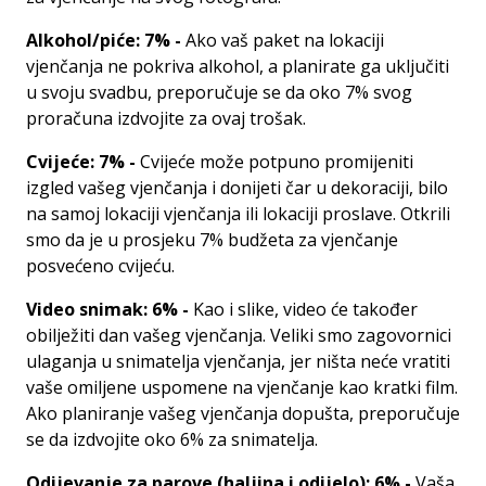
Alkohol/piće: 7% -
Ako vaš paket na lokaciji
vjenčanja ne pokriva alkohol, a planirate ga uključiti
u svoju svadbu, preporučuje se da oko 7% svog
proračuna izdvojite za ovaj trošak.
Cvijeće: 7% -
Cvijeće može potpuno promijeniti
izgled vašeg vjenčanja i donijeti čar u dekoraciji, bilo
na samoj lokaciji vjenčanja ili lokaciji proslave. Otkrili
smo da je u prosjeku 7% budžeta za vjenčanje
posvećeno cvijeću.
Video snimak: 6% -
Kao i slike, video će također
obilježiti dan vašeg vjenčanja. Veliki smo zagovornici
ulaganja u snimatelja vjenčanja, jer ništa neće vratiti
vaše omiljene uspomene na vjenčanje kao kratki film.
Ako planiranje vašeg vjenčanja dopušta, preporučuje
se da izdvojite oko 6% za snimatelja.
Odijevanje za parove (haljina i odijelo): 6% -
Vaša