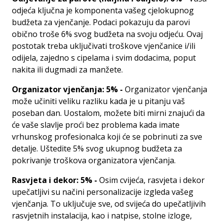
odjeća ključna je komponenta vašeg cjelokupnog
budžeta za vjenčanje. Podaci pokazuju da parovi
obično troše 6% svog budžeta na svoju odjeću. Ovaj
postotak treba uključivati ​​troškove vjenčanice i/ili
odijela, zajedno s cipelama i svim dodacima, poput
nakita ili dugmadi za manžete.
Organizator vjenčanja: 5% -
Organizator vjenčanja
može učiniti veliku razliku kada je u pitanju vaš
poseban dan. Uostalom, možete biti mirni znajući da
će vaše slavlje proći bez problema kada imate
vrhunskog profesionalca koji će se pobrinuti za sve
detalje. Uštedite 5% svog ukupnog budžeta za
pokrivanje troškova organizatora vjenčanja.
Rasvjeta i dekor: 5% -
Osim cvijeća, rasvjeta i dekor
upečatljivi su načini personalizacije izgleda vašeg
vjenčanja. To uključuje sve, od svijeća do upečatljivih
rasvjetnih instalacija, kao i natpise, stolne izloge,