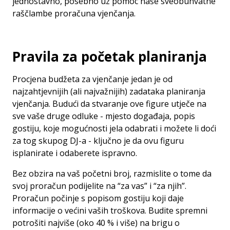
jednostavno, posebno uz pomoć naše sveobuhvatne
raščlambe proračuna vjenčanja.
Pravila za početak planiranja
Procjena
budžeta za vjenčanje
jedan je od
najzahtjevnijih (ali najvažnijih) zadataka planiranja
vjenčanja. Budući da stvaranje ove figure utječe na
sve vaše druge odluke - mjesto događaja, popis
gostiju, koje mogućnosti jela odabrati i možete li doći
za tog skupog DJ-a - ključno je da ovu figuru
isplanirate i odaberete ispravno.
Bez obzira na vaš početni broj, razmislite o tome da
svoj proračun podijelite na “za vas” i “za njih”.
Proračun počinje s popisom gostiju koji daje
informacije o većini vaših troškova. Budite spremni
potrošiti najviše (oko 40 % i više) na brigu o