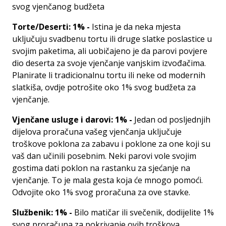
svog vjenčanog budžeta
Torte/Deserti: 1% -
Istina je da neka mjesta
uključuju svadbenu tortu ili druge slatke poslastice u
svojim paketima, ali uobičajeno je da parovi povjere
dio deserta za svoje vjenčanje vanjskim izvođačima.
Planirate li tradicionalnu tortu ili neke od modernih
slatkiša, ovdje potrošite oko 1% svog budžeta za
vjenčanje.
Vjenčane usluge i darovi: 1% -
Jedan od posljednjih
dijelova proračuna vašeg vjenčanja uključuje
troškove poklona za zabavu i poklone za one koji su
vaš dan učinili posebnim. Neki parovi vole svojim
gostima dati poklon na rastanku za sjećanje na
vjenčanje. To je mala gesta koja će mnogo pomoći.
Odvojite oko 1% svog proračuna za ove stavke.
Službenik: 1% -
Bilo matičar ili svečenik, dodijelite 1%
svog proračuna za pokrivanje ovih troškova.