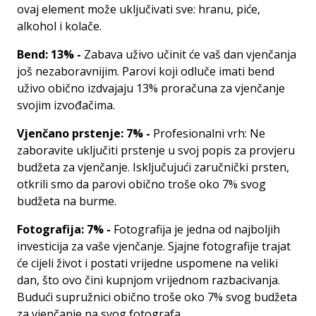
ovaj element može uključivati sve: hranu, piće, ​​
alkohol i kolače.
Bend: 13% -
Zabava uživo učinit će vaš dan vjenčanja
još nezaboravnijim. Parovi koji odluče imati bend
uživo obično izdvajaju 13% proračuna za vjenčanje
svojim izvođačima.
Vjenčano prstenje: 7% -
Profesionalni vrh: Ne
zaboravite uključiti prstenje u svoj popis za provjeru
budžeta za vjenčanje. Isključujući zaručnički prsten,
otkrili smo da parovi obično troše oko 7% svog
budžeta na burme.
Fotografija: 7% -
Fotografija je jedna od najboljih
investicija za vaše vjenčanje. Sjajne fotografije trajat
će cijeli život i postati vrijedne uspomene na veliki
dan, što ovo čini kupnjom vrijednom razbacivanja.
Budući supružnici obično troše oko 7% svog budžeta
za vjenčanje na svog fotografa.