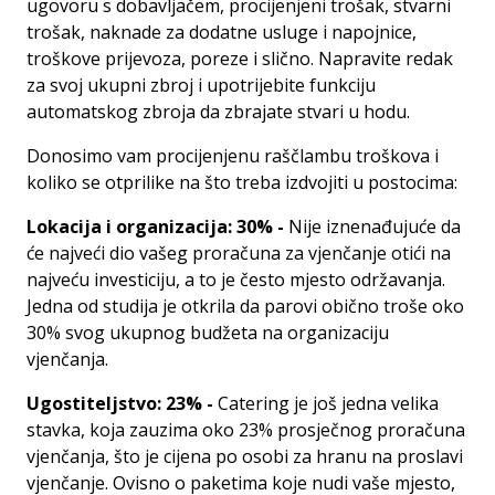
ugovoru s dobavljačem, procijenjeni trošak, stvarni
trošak, naknade za dodatne usluge i napojnice,
troškove prijevoza, poreze i slično. Napravite redak
za svoj ukupni zbroj i upotrijebite funkciju
automatskog zbroja da zbrajate stvari u hodu.
Donosimo vam procijenjenu raščlambu troškova i
koliko se otprilike na što treba izdvojiti u postocima:
Lokacija i organizacija: 30% -
Nije iznenađujuće da
će najveći dio vašeg proračuna za vjenčanje otići na
najveću investiciju, a to je često mjesto održavanja.
Jedna od studija je otkrila da parovi obično troše oko
30% svog ukupnog budžeta na organizaciju
vjenčanja.
Ugostiteljstvo: 23% -
Catering je još jedna velika
stavka, koja zauzima oko 23% prosječnog proračuna
vjenčanja, što je cijena po osobi za hranu na proslavi
vjenčanje. Ovisno o paketima koje nudi vaše mjesto,